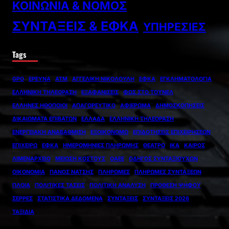
ΚΟΙΝΩΝΊΑ & ΝΌΜΟΣ
ΣΥΝΤΆΞΕΙΣ & ΕΦΚΑ
ΥΠΗΡΕΣΊΕΣ
Tags
GPO
ΈΡΕΥΝΑ
ΑΤΜ
ΑΓΓΕΛΙΚΉ ΝΙΚΟΛΟΎΛΗ
ΕΦΚΑ
ΕΓΚΛΗΜΑΤΟΛΟΓΊΑ
ΕΛΛΗΝΙΚΉ ΤΗΛΕΌΡΑΣΗ
ΕΞΑΦΑΝΊΣΕΙΣ
ΦΩΣ ΣΤΟ ΤΟΎΝΕΛ
ΈΛΛΗΝΕΣ ΗΘΟΠΟΙΟΊ
ΑΠΑΓΟΡΕΥΤΙΚΌ
ΑΦΙΈΡΩΜΑ
ΔΗΜΟΣΚΟΠΉΣΕΙΣ
ΔΙΚΑΙΏΜΑΤΑ ΕΠΙΒΑΤΏΝ
ΕΛΛΆΔΑ
ΕΛΛΗΝΙΚΉ ΤΗΛΕΌΡΑΣΗ
ΕΝΕΡΓΕΙΑΚΉ ΑΝΑΒΆΘΜΙΣΗ
ΕΞΟΙΚΟΝΟΜΩ
ΕΠΙΔΟΤΉΣΕΙΣ ΕΠΙΧΕΙΡΉΣΕΩΝ
ΕΠΙΧΕΙΡΏ
ΕΦΚΑ
ΗΜΕΡΟΜΗΝΊΕΣ ΠΛΗΡΩΜΉΣ
ΘΈΑΤΡΟ
ΙΚΑ
ΚΑΙΡΌΣ
ΛΙΜΕΝΑΡΧΕΊΟ
ΜΕΊΩΣΗ ΚΌΣΤΟΥΣ
ΟΑΕΕ
ΟΔΗΓΌΣ ΣΥΝΤΑΞΙΟΎΧΩΝ
ΟΙΚΟΝΟΜΊΑ
ΠΆΝΟΣ ΝΆΤΣΗΣ
ΠΛΗΡΩΜΈΣ
ΠΛΗΡΩΜΈΣ ΣΥΝΤΆΞΕΩΝ
ΠΛΟΊΑ
ΠΟΛΙΤΙΚΈΣ ΤΆΣΕΙΣ
ΠΟΛΙΤΙΚΉ ΑΝΆΛΥΣΗ
ΠΡΌΘΕΣΗ ΨΉΦΟΥ
ΣΈΡΡΕΣ
ΣΤΑΤΙΣΤΙΚΆ ΔΕΔΟΜΈΝΑ
ΣΥΝΤΆΞΕΙΣ
ΣΥΝΤΆΞΕΙΣ 2026
ΤΑΞΊΔΙΑ