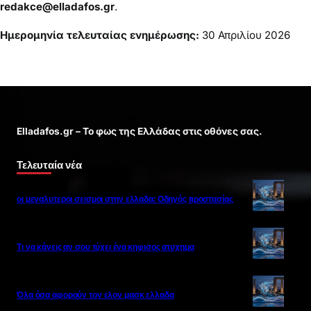
redakce@elladafos.gr
.
Ημερομηνία τελευταίας ενημέρωσης:
30 Απριλίου 2026
Elladafos.gr – Το φως της Ελλάδας στις οθόνες σας.
Τελευταία νέα
οι μεγαλυτεροι σεισμοι στην ελλαδα: Οδηγός προστασίας
Τι να κάνεις αν σου τύχει ένα κηφισος ατυχημα
Όλα όσα αφορούν τον ελον μασκ ελλαδα