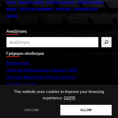
ΠΛΟΊΑ
ΠΟΛΙΤΙΚΈΣ ΤΆΣΕΙΣ
ΠΟΛΙΤΙΚΉ ΑΝΆΛΥΣΗ
ΠΡΌΘΕΣΗ ΨΉΦΟΥ
ΣΈΡΡΕΣ
ΣΤΑΤΙΣΤΙΚΆ ΔΕΔΟΜΈΝΑ
ΣΥΝΤΆΞΕΙΣ
ΣΥΝΤΆΞΕΙΣ 2026
ΤΑΞΊΔΙΑ
Αναζήτηση
S
e
Γρήγοροι σύνδεσμοι
a
r
Επικοινωνία
c
Όροι και Προϋποθέσεις Χρήσης (VOP)
h
Πολιτική Απορρήτου (Privacy Policy)
Σχετικά με εμάς
This website uses cookies to improve your browsing
experience.
GDPR
DECLINE
ALLOW
Copyright © 2026. All rights reserved. |