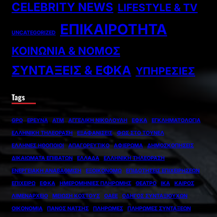
CELEBRITY NEWS
LIFESTYLE & TV
ΕΠΙΚΑΙΡΌΤΗΤΑ
UNCATEGORIZED
ΚΟΙΝΩΝΊΑ & ΝΌΜΟΣ
ΣΥΝΤΆΞΕΙΣ & ΕΦΚΑ
ΥΠΗΡΕΣΊΕΣ
Tags
GPO
ΈΡΕΥΝΑ
ΑΤΜ
ΑΓΓΕΛΙΚΉ ΝΙΚΟΛΟΎΛΗ
ΕΦΚΑ
ΕΓΚΛΗΜΑΤΟΛΟΓΊΑ
ΕΛΛΗΝΙΚΉ ΤΗΛΕΌΡΑΣΗ
ΕΞΑΦΑΝΊΣΕΙΣ
ΦΩΣ ΣΤΟ ΤΟΎΝΕΛ
ΈΛΛΗΝΕΣ ΗΘΟΠΟΙΟΊ
ΑΠΑΓΟΡΕΥΤΙΚΌ
ΑΦΙΈΡΩΜΑ
ΔΗΜΟΣΚΟΠΉΣΕΙΣ
ΔΙΚΑΙΏΜΑΤΑ ΕΠΙΒΑΤΏΝ
ΕΛΛΆΔΑ
ΕΛΛΗΝΙΚΉ ΤΗΛΕΌΡΑΣΗ
ΕΝΕΡΓΕΙΑΚΉ ΑΝΑΒΆΘΜΙΣΗ
ΕΞΟΙΚΟΝΟΜΩ
ΕΠΙΔΟΤΉΣΕΙΣ ΕΠΙΧΕΙΡΉΣΕΩΝ
ΕΠΙΧΕΙΡΏ
ΕΦΚΑ
ΗΜΕΡΟΜΗΝΊΕΣ ΠΛΗΡΩΜΉΣ
ΘΈΑΤΡΟ
ΙΚΑ
ΚΑΙΡΌΣ
ΛΙΜΕΝΑΡΧΕΊΟ
ΜΕΊΩΣΗ ΚΌΣΤΟΥΣ
ΟΑΕΕ
ΟΔΗΓΌΣ ΣΥΝΤΑΞΙΟΎΧΩΝ
ΟΙΚΟΝΟΜΊΑ
ΠΆΝΟΣ ΝΆΤΣΗΣ
ΠΛΗΡΩΜΈΣ
ΠΛΗΡΩΜΈΣ ΣΥΝΤΆΞΕΩΝ