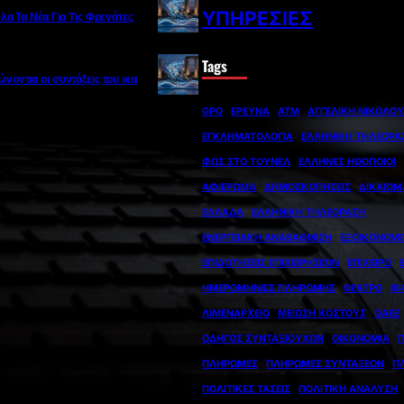
ΥΠΗΡΕΣΊΕΣ
Όλα Τα Νέα Για Τις Φρεγάτες
Tags
νονται οι συντάξεις του ικα
GPO
ΈΡΕΥΝΑ
ΑΤΜ
ΑΓΓΕΛΙΚΉ ΝΙΚΟΛΟ
ΕΓΚΛΗΜΑΤΟΛΟΓΊΑ
ΕΛΛΗΝΙΚΉ ΤΗΛΕΌΡΑ
ΦΩΣ ΣΤΟ ΤΟΎΝΕΛ
ΈΛΛΗΝΕΣ ΗΘΟΠΟΙΟΊ
ΑΦΙΈΡΩΜΑ
ΔΗΜΟΣΚΟΠΉΣΕΙΣ
ΔΙΚΑΙΏΜ
ΕΛΛΆΔΑ
ΕΛΛΗΝΙΚΉ ΤΗΛΕΌΡΑΣΗ
ΕΝΕΡΓΕΙΑΚΉ ΑΝΑΒΆΘΜΙΣΗ
ΕΞΟΙΚΟΝΟΜ
ΕΠΙΔΟΤΉΣΕΙΣ ΕΠΙΧΕΙΡΉΣΕΩΝ
ΕΠΙΧΕΙΡΏ
ΗΜΕΡΟΜΗΝΊΕΣ ΠΛΗΡΩΜΉΣ
ΘΈΑΤΡΟ
ΙΚ
ΛΙΜΕΝΑΡΧΕΊΟ
ΜΕΊΩΣΗ ΚΌΣΤΟΥΣ
ΟΑΕΕ
ΟΔΗΓΌΣ ΣΥΝΤΑΞΙΟΎΧΩΝ
ΟΙΚΟΝΟΜΊΑ
ΠΛΗΡΩΜΈΣ
ΠΛΗΡΩΜΈΣ ΣΥΝΤΆΞΕΩΝ
Π
ΠΟΛΙΤΙΚΈΣ ΤΆΣΕΙΣ
ΠΟΛΙΤΙΚΉ ΑΝΆΛΥΣΗ