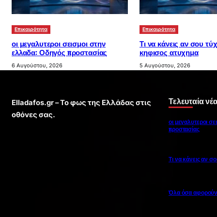
Επικαιρότητα
Επικαιρότητα
οι μεγαλυτεροι σεισμοι στην
Τι να κάνεις αν σου τύχ
ελλαδα: Οδηγός προστασίας
κηφισος ατυχημα
6 Αυγούστου, 2026
5 Αυγούστου, 2026
Τελευταία νέ
Elladafos.gr – Το φως της Ελλάδας στις
οθόνες σας.
οι μεγαλυτεροι σε
προστασίας
Τι να κάνεις αν σ
Όλα όσα αφορούν