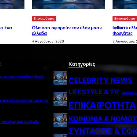
Επικαιρότητα
Επικαιρότητα
ει ένα
Όλα όσα αφορούν τον ελον μασκ
belharra ελ
ελλαδα
Φρεγάτες
4 Αυγούστου, 2026
3 Αυγούστου,
α
Κατηγορίες
ισμοι στην ελλαδα: Οδηγός
CELEBRITY NEWS
LIFESTYLE & TV
UNCATEG
ου τύχει ένα κηφισος ατυχημα
ΕΠΙΚΑΙΡΌΤΗΤΑ
ΚΟΙΝΩΝΊΑ & ΝΌΜΟΣ
 τον ελον μασκ ελλαδα
ΣΥΝΤΆΞΕΙΣ & ΕΦ