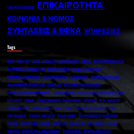
ΕΠΙΚΑΙΡΌΤΗΤΑ
UNCATEGORIZED
ΚΟΙΝΩΝΊΑ & ΝΌΜΟΣ
ΣΥΝΤΆΞΕΙΣ & ΕΦΚΑ
ΥΠΗΡΕΣΊΕΣ
Tags
GPO
ΈΡΕΥΝΑ
ΑΤΜ
ΑΓΓΕΛΙΚΉ ΝΙΚΟΛΟΎΛΗ
ΕΦΚΑ
ΕΓΚΛΗΜΑΤΟΛΟΓΊΑ
ΕΛΛΗΝΙΚΉ ΤΗΛΕΌΡΑΣΗ
ΕΞΑΦΑΝΊΣΕΙΣ
ΦΩΣ ΣΤΟ ΤΟΎΝΕΛ
ΈΛΛΗΝΕΣ ΗΘΟΠΟΙΟΊ
ΑΠΑΓΟΡΕΥΤΙΚΌ
ΑΦΙΈΡΩΜΑ
ΔΗΜΟΣΚΟΠΉΣΕΙΣ
ΔΙΚΑΙΏΜΑΤΑ ΕΠΙΒΑΤΏΝ
ΕΛΛΆΔΑ
ΕΛΛΗΝΙΚΉ ΤΗΛΕΌΡΑΣΗ
ΕΝΕΡΓΕΙΑΚΉ ΑΝΑΒΆΘΜΙΣΗ
ΕΞΟΙΚΟΝΟΜΩ
ΕΠΙΔΟΤΉΣΕΙΣ ΕΠΙΧΕΙΡΉΣΕΩΝ
ΕΠΙΧΕΙΡΏ
ΕΦΚΑ
ΗΜΕΡΟΜΗΝΊΕΣ ΠΛΗΡΩΜΉΣ
ΘΈΑΤΡΟ
ΙΚΑ
ΚΑΙΡΌΣ
ΛΙΜΕΝΑΡΧΕΊΟ
ΜΕΊΩΣΗ ΚΌΣΤΟΥΣ
ΟΑΕΕ
ΟΔΗΓΌΣ ΣΥΝΤΑΞΙΟΎΧΩΝ
ΟΙΚΟΝΟΜΊΑ
ΠΆΝΟΣ ΝΆΤΣΗΣ
ΠΛΗΡΩΜΈΣ
ΠΛΗΡΩΜΈΣ ΣΥΝΤΆΞΕΩΝ
ΠΛΟΊΑ
ΠΟΛΙΤΙΚΈΣ ΤΆΣΕΙΣ
ΠΟΛΙΤΙΚΉ ΑΝΆΛΥΣΗ
ΠΡΌΘΕΣΗ ΨΉΦΟΥ
ΣΈΡΡΕΣ
ΣΤΑΤΙΣΤΙΚΆ ΔΕΔΟΜΈΝΑ
ΣΥΝΤΆΞΕΙΣ
ΣΥΝΤΆΞΕΙΣ 2026