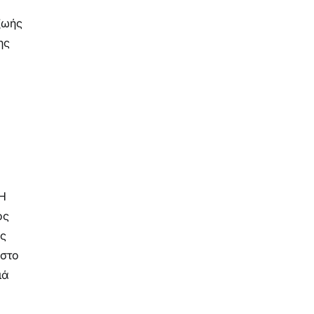
ζωής
ης
 Η
ός
ες
 στο
ιά