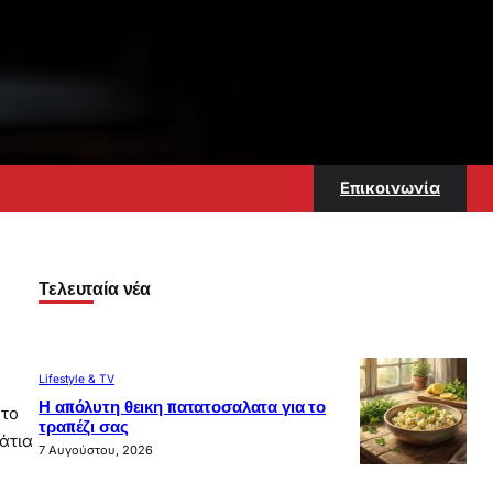
Επικοινωνία
Τελευταία νέα
Lifestyle & TV
Η απόλυτη θεικη πατατοσαλατα για το
 το
τραπέζι σας
άτια
7 Αυγούστου, 2026