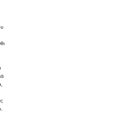
ου
θι
υ
ιά
α,
υς
ο.