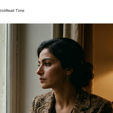
πτά
Read Time