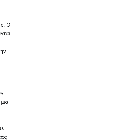
ς. Ο
ύνται
την
υν
 μια
σε
τας