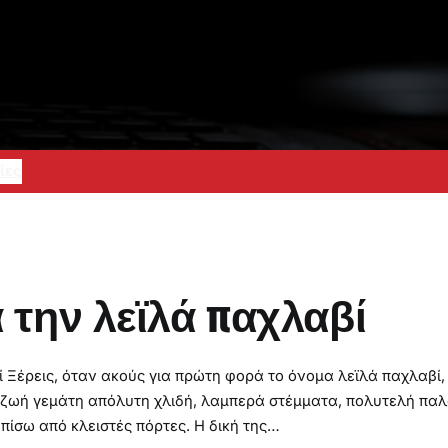
ίες
α την λεϊλά παχλαβί
ί Ξέρεις, όταν ακούς για πρώτη φορά το όνομα λεϊλά παχλαβί,
α ζωή γεμάτη απόλυτη χλιδή, λαμπερά στέμματα, πολυτελή παλ
πίσω από κλειστές πόρτες. Η δική της…