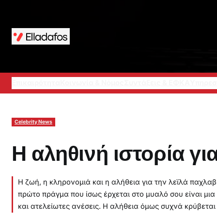
Μετάβαση
στο
περιεχόμενο
Επικαιρότητα
Κοινωνία & Νόμος
Συντάξεις & ΕΦΚΑ
Υπηρεσ
Celebrity News
Η αληθινή ιστορία γι
Η ζωή, η κληρονομιά και η αλήθεια για την λεϊλά παχλαβ
πρώτο πράγμα που ίσως έρχεται στο μυαλό σου είναι μι
και ατελείωτες ανέσεις. Η αλήθεια όμως συχνά κρύβεται 