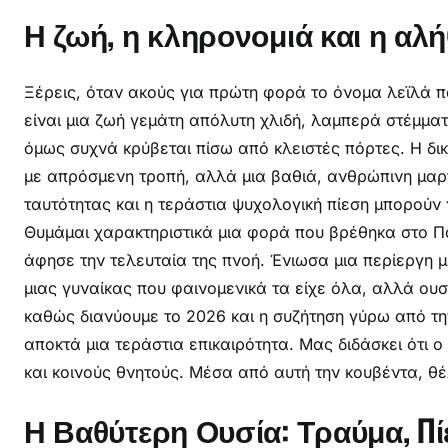
Η ζωή, η κληρονομιά και η αλή
α
β
ί
Ξέρεις, όταν ακούς για πρώτη φορά το όνομα λεϊλά 
είναι μια ζωή γεμάτη απόλυτη χλιδή, λαμπερά στέμμα
όμως συχνά κρύβεται πίσω από κλειστές πόρτες. Η δι
με απρόσμενη τροπή, αλλά μια βαθιά, ανθρώπινη μαρτ
ταυτότητας και η τεράστια ψυχολογική πίεση μπορούν
Θυμάμαι χαρακτηριστικά μια φορά που βρέθηκα στο Π
άφησε την τελευταία της πνοή. Ένιωσα μια περίεργη 
μιας γυναίκας που φαινομενικά τα είχε όλα, αλλά ου
καθώς διανύουμε το 2026 και η συζήτηση γύρω από την 
αποκτά μια τεράστια επικαιρότητα. Μας διδάσκει ότι ο
και κοινούς θνητούς. Μέσα από αυτή την κουβέντα, θ
Η Βαθύτερη Ουσία: Τραύμα, Πί