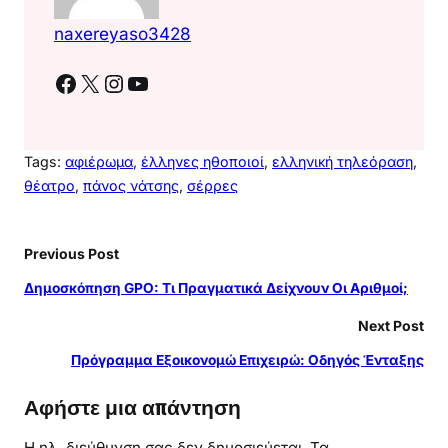
naxereyaso3428
Facebook
X
Instagram
YouTube
Tags:
αφιέρωμα
, 
έλληνες ηθοποιοί
, 
ελληνική τηλεόραση
, 
θέατρο
, 
πάνος νάτσης
, 
σέρρες
Previous Post
Δημοσκόπηση GPO: Τι Πραγματικά Δείχνουν Οι Αριθμοί;
Next Post
Πρόγραμμα Εξοικονομώ Επιχειρώ: Οδηγός Ένταξης
Αφήστε μια απάντηση
Η ηλ. διεύθυνση σας δεν δημοσιεύεται.
Τα