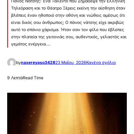
Πάνος Νάτσης: Ένα Ταλέντο που Σημάδεψε την Ελληνική
Τηλεόραση και το Θέατρο Ξέρεις εκείνη την αίσθηση όταν
βλέπεις έναν ηθοποιό στην οθόνη και νιώθεις αμέσως ότι
είναι δικός σου άνθρωπος; Ο πάνος νάτσης είχε ακριβώς
αυτό το σπάνιο χάρισμα. Ήταν σαν τον φίλο που έβλεπες
στην πλατεία της γειτονιάς σου, αυθεντικός, γελαστός και
γεμάτος ενέργεια.…
γ
by
naxereyaso3428
23 Μαΐου, 2026
Κανένα σχόλιο
ι
α
9 Λεπτά
Read Time
τ
ο
Π
ά
ν
ο
ς
Ν