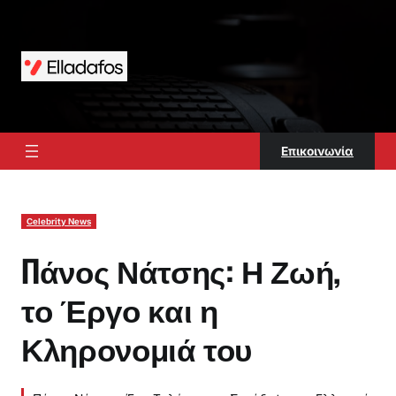
Μετάβαση
στο
περιεχόμενο
Επικοινωνία
Celebrity News
Πάνος Νάτσης: Η Ζωή,
το Έργο και η
Κληρονομιά του