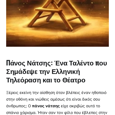
α
ι
η
Κ
λ
η
ρ
ο
ν
ο
Πάνος Νάτσης: Ένα Ταλέντο που
μ
Σημάδεψε την Ελληνική
ι
ά
Τηλεόραση και το Θέατρο
τ
ο
Ξέρεις εκείνη την αίσθηση όταν βλέπεις έναν ηθοποιό
υ
στην οθόνη και νιώθεις αμέσως ότι είναι δικός σου
άνθρωπος; Ο
πάνος νάτσης
είχε ακριβώς αυτό το
σπάνιο χάρισμα. Ήταν σαν τον φίλο που έβλεπες στην