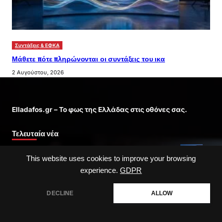
Συντάξεις & ΕΦΚΑ
Μάθετε πότε πληρώνονται οι συντάξεις του ικα
2 Αυγούστου, 2026
Elladafos.gr – Το φως της Ελλάδας στις οθόνες σας.
Τελευταία νέα
οι μεγαλυτεροι σεισμοι στην ελλαδα: Οδηγός προστασίας
This website uses cookies to improve your browsing
experience.
GDPR
Τι να κάνεις αν σου τύχει ένα κηφισος ατυχημα
DECLINE
ALLOW